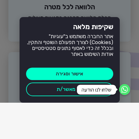
הלוואה לכל מטרה
קבלת הלוואה מהבנק בתנאים מעולים
שקיפות מלאה
קרא עוד
אתר החברה משתמש ב"עוגיות"
(Cookies) לצורך תפעולם השוטף והתקין,
ובכלל זה כדי לאסוף נתונים סטטיסטיים
אודות השימוש באתר
אישור וסגירה
שלחו לנו הודעה
שלחו לנו הודעה
לא מאשר/ת
הלוואות למסורבים
אם בידכם נכס, נשיג עבורכם הלוואה
קרא עוד